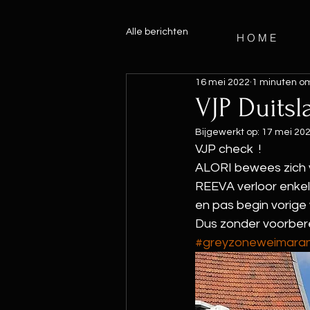
Alle berichten
H O M E
16 mei 2022
1 minuten om
VJP Duitsl
Bijgewerkt op:
17 mei 20
VJP check  !
ALORI bewees zich v
REEVA verloor enkele
en pas begin vorig
Dus zonder voorberei
#greyzoneweimara