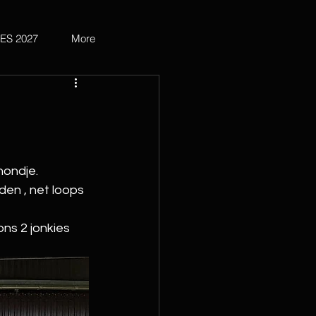
ES 2027
More
ondje. 
en , net loops 
 
ns 2 jonkies  