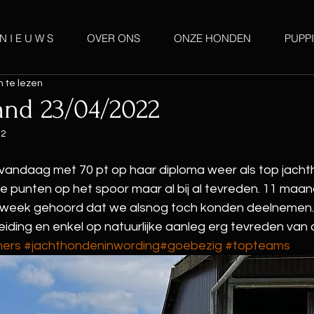
N I E U W S
OVER ONS
ONZE HONDEN
PUPPI
 te lezen
and 23/04/2022
22
andaag met 70 pt op haar diploma weer als top jachth
 punten op het spoor maar al bij al tevreden. 11 maand
e week gehoord dat we alsnog toch konden deelnemen.
ding en enkel op natuurlijke aanleg erg tevreden van o
ners
#jachthondeninwording
#goebezig
#topteams