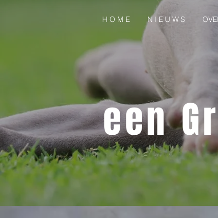
H O M E
N I E U W S
OVE
een Gr