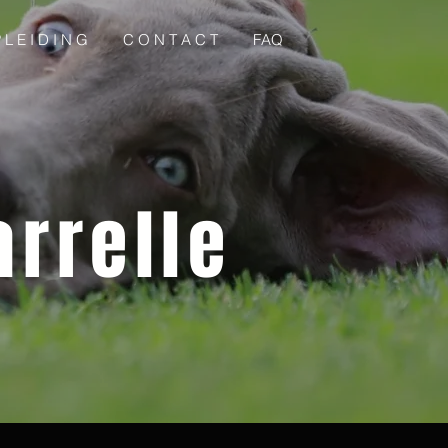
 L E I D I N G
C O N T A C T
FAQ
arrelle