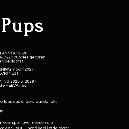
 Pups
LANNING 2026 -
/04/26 puppies geboren
len geplaatst
NING maart 2027 -
LORI NEST -
ING 2028 of 2029 -
ste REEVA nest
> lees aub onderstaande tekst.
🌸
n voor sportieve mensen die
om een JACHT-hond veel liefde maar