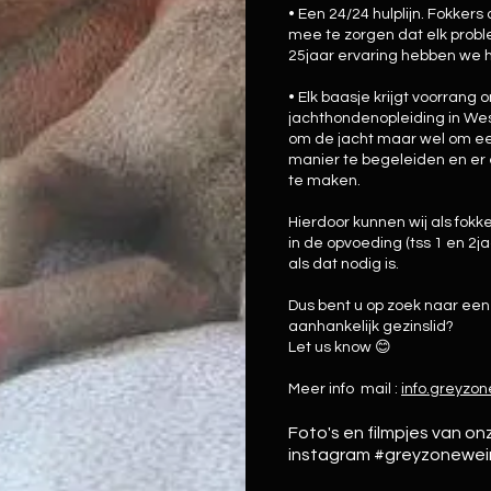
• Een 24/24 hulplijn. Fokkers
mee te zorgen dat elk probl
25jaar ervaring hebben we he
• Elk baasje krijgt voorrang
jachthondenopleiding in West
om de jacht maar wel om e
manier te begeleiden en er 
te maken.
Hierdoor kunnen wij als fok
in de opvoeding (tss 1 en 2j
als dat nodig is.
Dus bent u op zoek naar ee
aanhankelijk gezinslid?
Let us know 😊
Meer info mail :
info.greyzo
Foto's en filmpjes van o
instagram #greyzonewe