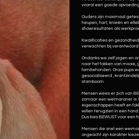
vooral een goede opvoeding
Ouders zijn maximaal getes
heupen, hart, knieên en el
showresultaten als werkpro
Kwalificaties en gezondheid
verwachten bij verantwoord 
Ondanks we zelf jagen en on
naar het fokken van mooie, 
familiehonden. Onze pups w
gesocialiseerd , krantzindel
stamboom.
Mensen wees er zich van B
zomaar een weimaraner is. Da
eigenschappen heeft en fokk
willen terugzien in een hond.
Dus kies BEWUST voor een fo
Mensen die snel een weimar
ongeacht zijn karakter kiez