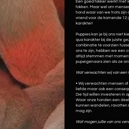
Een goed fokker werkt met w
fokken. Maar wel om mensen
hond waar van we trots zijn
vriend voor de komende 12 j
karakter!
Puppies kan je bij ons niet k
qua karakter bij de juiste g
combinatie te voorzien tusse
ons te zijn, hebben we een c
altijd stemmen met momen
pupeigenaars zien als ze on
Wat verwachten wij van een 
• Wij verwachten mensen of g
liefde maar ook een conse
Die tijd willen investeren in 
Waar onze honden een deel 
kunnen wandelen, ravotten 
mag zijn.
Wat mogen jullie van ons ve