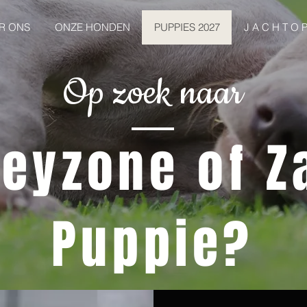
R ONS
ONZE HONDEN
PUPPIES 2027
J A C H T O P
Op zoek naar
eyzone of Z
Puppie?