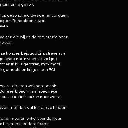
 kunnen te geven.
t op gezondheid dwz genetica, ogen,
lebogen. Behaalden zowel
even.
seisen die wij en de rasverenigingen
fokken.
ze honden bejaagd zijn, streven wij
gezonde maar vooral lieve fijne
orden in huis geboren, maximaal
ijk gemaakt en krijgen een FCI
EWUST dat een weimaraner niet
t een bloedlijn zijn specifieke
ers selectief zoeken naar wat zij
kker met de kwaliteit die ze bieden!
aner moeten enkel voor de kleur
en beter een andere fokker.