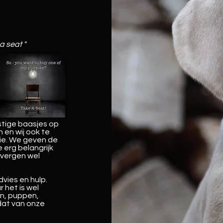
a seat "
tige baasjes op
en wij ook te
ie. We geven de
 erg belangrijk
 vergen wel
dvies en hulp.
r het is wel
en, puppen,
dat van onze