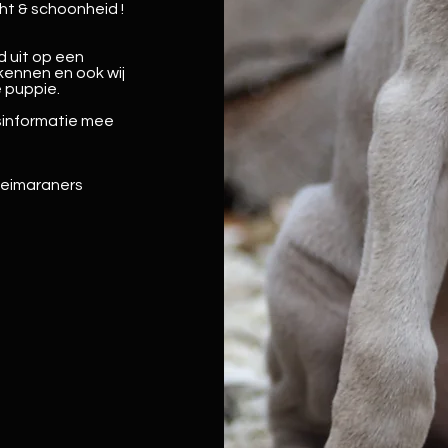
ht & schoonheid !
d uit op een
kennen en ook wij
e puppie.
sinformatie mee
weimaraners