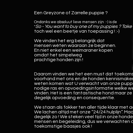
Een Greyzone of Zarrelle puppie ?
Ondanks we absoluut lieve mensen zijn :-)
is de
So - You want to buy one of my puppies ? Take 
"
toch wel een beetje van toepassing ! :-)
W
e vinden het erg belangrijk dat
mensen wéten waaraan ze beginnen.
En niet enkel een weimaraner kopen
omdat het simpelweg
prachtige honden zijn !
Daarom vinden we het een must dat toekoms
voorhand met ons en de honden kennismaken 
weten komen wat U verwacht van onze pupp
nodige ras en opvoedingsinformatie welke we
vinden. Het is een fantastische hond maar ze
degelijk opvoeding en consequentie.
We staan als fokker ten aller tijde klaar met a
We lachen altijd met onze “24/24 hulplijn”. Maa
degelijk zo ! We steken veel tijd in onze hond
mensen en begeleiding, dus we verwachten 
toekomstige baasjes ook !