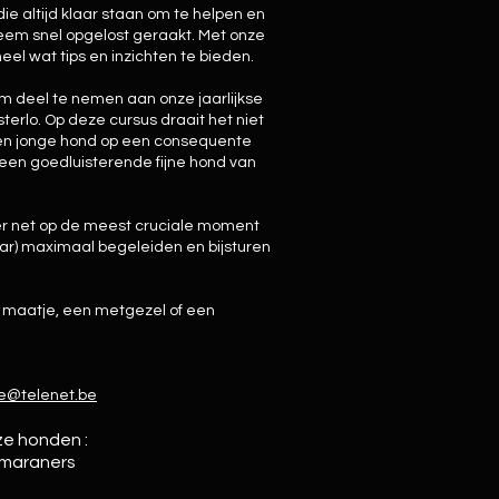
 die altijd klaar staan om te helpen en
eem snel opgelost geraakt. Met onze
el wat tips en inzichten te bieden.
 om deel te nemen aan onze jaarlijkse
erlo. Op deze cursus draait het niet
en jonge hond op een consequente
een goedluisterende fijne hond van
ker net op de meest cruciale moment
aar) maximaal begeleiden en bijsturen
n maatje, een metgezel of een
ne@telenet.be
nze honden :
imaraners