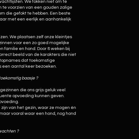
achtlijsten. We fokken niet om te
 te voorzien van een gouden zalige
 om die gefokt te hebben. Een beste
aar met een eerlijk en aanhankelijk
iezen. We plaatsen zelf onze kleintjes
ezinnen voor een zo goed mogelijke
n familie en hond. Door 8 weken bij
orrect beeld van de karakters die niet
topnames dat toekomstige
s een aantal keer bezoeken.
toekomstig baasje ?
ezinnen die ons grijs geluk veel
quente opvoeding kunnen geven.
opvoeding.
zijn van het gezin, waar ze mogen én
maar vooral waar een hond, nog hond
rwachten ?