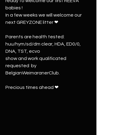
ready to welcome our first REEVA 
babies !
In a few weeks we will welcome our 
next GREYZONE litter ❤
Parents are health tested: 
huu/hym/sd/dm clear, HDA, ED0/0, 
DNA, TST, ecvo
show and work qualificated 
requested  by 
BelgianWeimaranerClub. 
Precious times ahead ❤